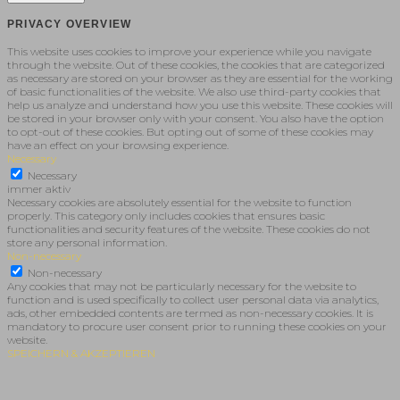
PRIVACY OVERVIEW
This website uses cookies to improve your experience while you navigate
through the website. Out of these cookies, the cookies that are categorized
as necessary are stored on your browser as they are essential for the working
of basic functionalities of the website. We also use third-party cookies that
help us analyze and understand how you use this website. These cookies will
be stored in your browser only with your consent. You also have the option
to opt-out of these cookies. But opting out of some of these cookies may
have an effect on your browsing experience.
Necessary
Necessary
immer aktiv
Necessary cookies are absolutely essential for the website to function
properly. This category only includes cookies that ensures basic
functionalities and security features of the website. These cookies do not
store any personal information.
Non-necessary
Non-necessary
Any cookies that may not be particularly necessary for the website to
function and is used specifically to collect user personal data via analytics,
ads, other embedded contents are termed as non-necessary cookies. It is
mandatory to procure user consent prior to running these cookies on your
website.
SPEICHERN & AKZEPTIEREN