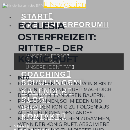
Navigation
START
ECCLESIA
DAS KINDERFORUM
OSTERFREIZEIT:
RITTER – DER
KÖNIG RUFT
UNSER AUFTRAG
UNSER TEAM
UNSERE IDENTITÄT
COACHING
INFO
SCHULUNGEN
FÜR MÄDCHEN & JUNGEN VON 8 BIS 12
KALENDER
JAHREN: DER KÖNIG RUFT! MACH DICH
BEREIT, UM MIT ANDEREN BAUERN,
BLOG
PRINZESSINNEN, SCHMIEDEN UND
SHOP
WIRTEN DEM KÖNIG ZU FOLGEN! AUS
ALLEN REGIONEN DES LANDES
KONTAKT
KOMMEN DIE MENSCHEN ZUSAMMEN,
WENN DER KÖNIG RUFT. ABSOLVIERE
START