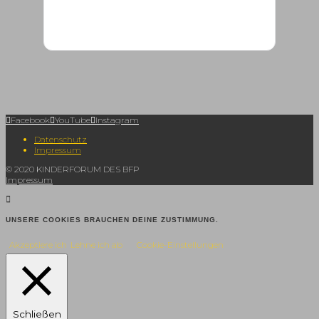
Facebook
YouTube
Instagram
Datenschutz
Impressum
© 2020 KINDERFORUM DES BFP
Impressum
UNSERE COOKIES BRAUCHEN DEINE ZUSTIMMUNG.
Akzeptiere ich
Lehne ich ab
Cookie-Einstellungen
Schließen