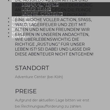
DIE AUSBILDUNG ZUM RITTER UND
DAS KINDERFORUM
UNSER AUFTRAG
KÄMPFE GEMEINSAM MIT DEM KÖNIG
UNSER TEAM
AN DEINER SEITE GEGEN DIE FEINDE
UNSERE IDENTITÄT
DES KÖNIGREICHS. FREU DICH AUF
COACHING
EINE WOCHE VOLLER ACTION, SPASS, W
SCHULUNGEN
ALD, LAGERFEUER UND ZEIT MIT A
KALENDER
LTEN UND NEUEN FREUNDEN! WIR E
BLOG
SHOP
RLEBEN IN UNSEREN ANDACHTEN, W
KONTAKT
IE ÜBERLEBENSWICHTIG DIE R
ICHTIGE „RÜSTUNG“ FÜR UNSER L
EBEN IST! SEI DABEI UND LASSE DIR D
IESE ABENTEUER NICHT ENTGEHEN!
STANDORT
Adventure Center (bei Köln)
PREISE
Aufgrund der aktuellen Lage bitten wir erst
bei Rechnungsaufforderung zu zahlen.