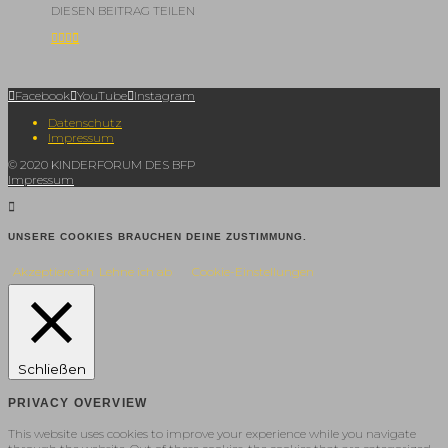
DIESEN BEITRAG TEILEN
Facebook
YouTube
Instagram
Datenschutz
Impressum
© 2020 KINDERFORUM DES BFP
Impressum
UNSERE COOKIES BRAUCHEN DEINE ZUSTIMMUNG.
Akzeptiere ich
Lehne ich ab
Cookie-Einstellungen
Schließen
PRIVACY OVERVIEW
This website uses cookies to improve your experience while you navigate