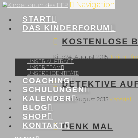
Navigation
START
DAS KINDERFORUM
KOSTENLOSE B
KiFo
24. August 2015
Bericht
,
fr
UNSER AUFTRAG
UNSER TEAM
UNSERE IDENTITÄT
COACHING
DETEKTIVE AU
SCHULUNGEN
KALENDER
KiFo
20. August 2015
Material
BLOG
SHOP
KONTAKT
DENK MAL