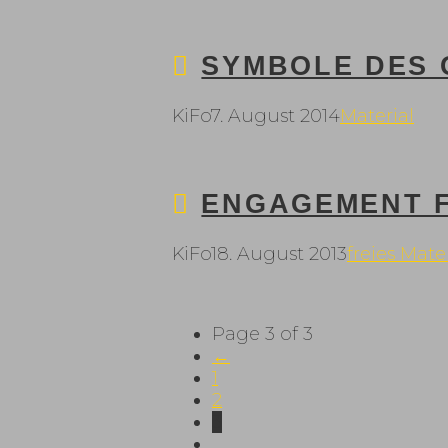
SYMBOLE DES
KiFo
7. August 2014
Material
ENGAGEMENT F
KiFo
18. August 2013
freies Mate
Page 3 of 3
←
1
2
3