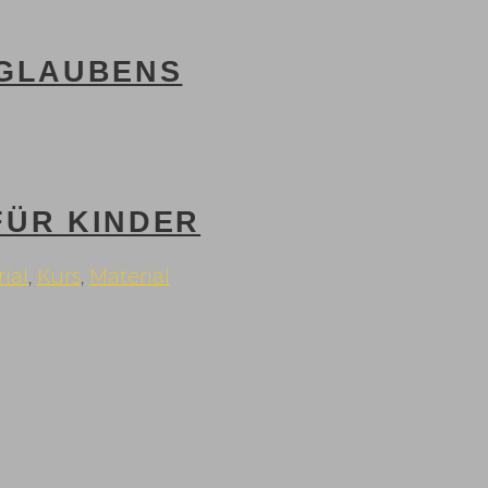
 GLAUBENS
ÜR KINDER
rial
,
Kurs
,
Material