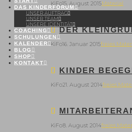
START
KiFo
15. August 2015
Material
DAS KINDERFORUM
UNSER AUFTRAG
UNSER TEAM
UNSERE IDENTITÄT
DER KLEINGRU
COACHING
SCHULUNGEN
KALENDER
KiFo
16. Januar 2015
freies Mater
BLOG
SHOP
KONTAKT
KINDER BEGEG
KiFo
21. August 2014
freies Mate
MITARBEITER
KiFo
8. August 2014
freies Mater