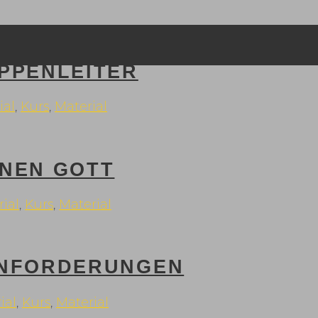
PPENLEITER
ial
,
Kurs
,
Material
NEN GOTT
rial
,
Kurs
,
Material
ANFORDERUNGEN
ial
,
Kurs
,
Material